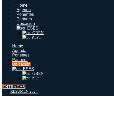
contenido
Home
Agenda
Ponentes
Partners
Ubicación
ES
EN
PT
Home
Agenda
Ponentes
Partners
Ubicación
ES
EN
PT
ENTRADAS
RESUMEN 2024