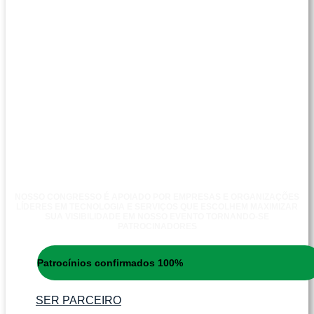
NOSSO CONGRESSO É APOIADO POR EMPRESAS E ORGANIZAÇÕES
LÍDERES EM TECNOLOGIA E SERVIÇOS QUE ESCOLHEM MAXIMIZAR
SUA VISIBILIDADE EM NOSSO EVENTO TORNANDO-SE
PATROCINADORES
Patrocínios confirmados
100%
SER PARCEIRO