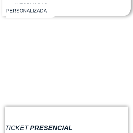
INFORMAÇÃO
PERSONALIZADA
PARTICIPE
NO
EVENTO
DESCUBRA AS OPÇÕES PARA PARTICIPAR E
APROVEITAR UMA EXPERIÊNCIA DE
NETWORKING COM EXECUTIVOS DE ALTO
NÍVEL
COMPRE O SEU TICKET
TICKET
PRESENCIAL