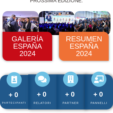
PROSSIMA EDIZIONE.
GALERÍA
RESUMEN
ESPAÑA
ESPAÑA
2024
2024
+
0
+
0
+
0
+
0
PARTECIPANTI
RELATORI
PARTNER
PANNELLI