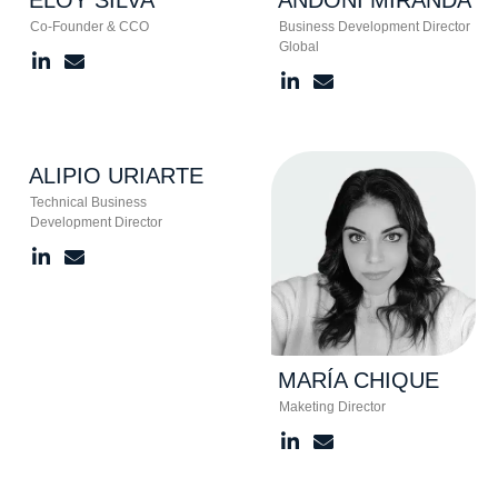
Co-Founder & CCO
Business Development Director
Global​
ALIPIO
URIARTE
Technical Business
Development Director
MARÍA
CHIQUE
Maketing Director