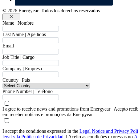
© 2026 Energyear. Todos los derechos reservados
Cerrar
Name | Nombre
Last Name | Apellidos
Email
Job Title | Cargo
Company | Empresa
Country | País
Phone Number | Teléfono
I agree to receive news and promotions from Energyear | Acepto reci
em receber notícias e promoções da Energyear
I accept the conditions expressed in the
Legal Notice and Privacy Pol
legal y la Política de Privacidad
. | Aceito as condições expressas no
Av