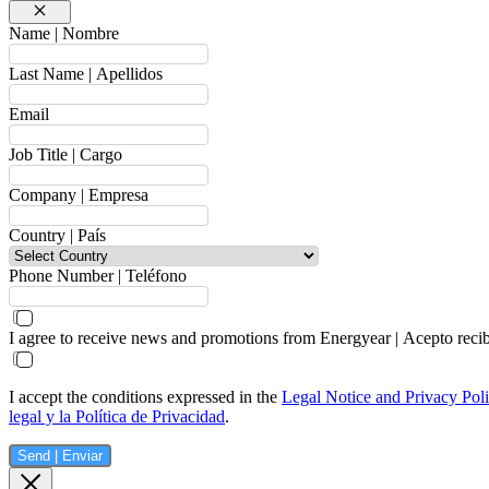
Cerrar
Name | Nombre
Last Name | Apellidos
Email
Job Title | Cargo
Company | Empresa
Country | País
Phone Number | Teléfono
I agree to receive news and promotions from Energyear | Acepto reci
I accept the conditions expressed in the
Legal Notice and Privacy Pol
legal y la Política de Privacidad
.
Send | Enviar