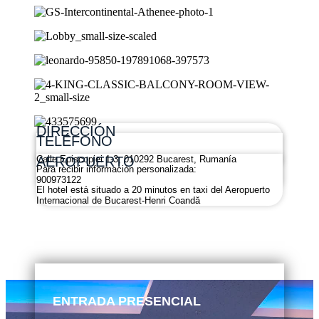
DIRECCIÓN
TELÉFONO
AEROPUERTO
Calle Episcopiei 1-3, 010292 Bucarest, Rumanía
Para recibir información personalizada:
900973122
El hotel está situado a 20 minutos en taxi del Aeropuerto
Internacional de Bucarest-Henri Coandă
ENTRADA PRESENCIAL