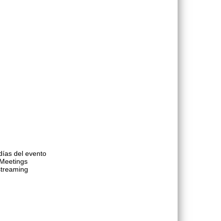
días del evento
 Meetings
streaming