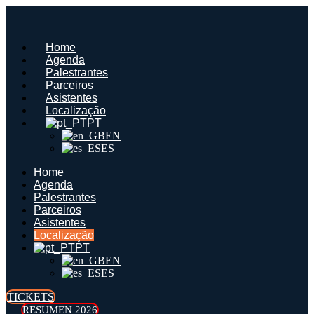
Saltar
para
o
Home
conteúdo
Agenda
Palestrantes
Parceiros
Asistentes
Localização
PT
EN
ES
Home
Agenda
Palestrantes
Parceiros
Asistentes
Localização
PT
EN
ES
TICKETS
RESUMEN 2026