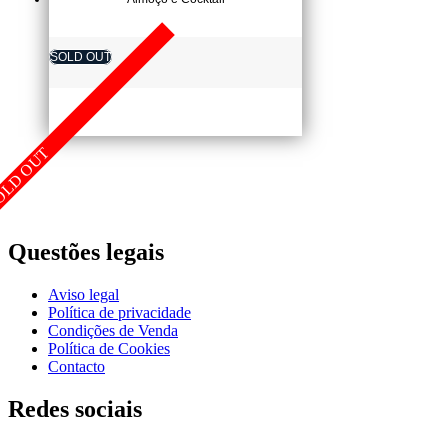
SOLD OUT
OLD OUT
Questões legais
Aviso legal
Política de privacidade
Condições de Venda
Polí­tica de Cookies
Contacto
Redes sociais