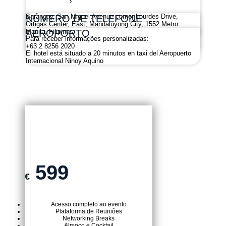
Barangay, San Miguel Avenue corner Lourdes Drive,
NÚMERO DE TELEFONE
Ortigas Center, East, Mandaluyong City, 1552 Metro
AEROPORTO
Manila, Filipinas
Para receber informações personalizadas:
+63 2 8256 2020
El hotel está situado a 20 minutos en taxi del Aeropuerto
Internacional Ninoy Aquino
TICKET PRESENCIAL
599
€
Acesso completo ao evento
Plataforma de Reuniões
Networking Breaks
Almoço e Cocktail