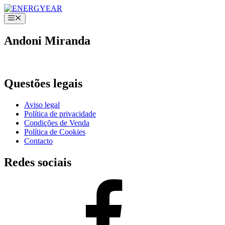
Saltar
para
Menú
o
conteúdo
Andoni Miranda
Questões legais
Aviso legal
Política de privacidade
Condições de Venda
Polí­tica de Cookies
Contacto
Redes sociais