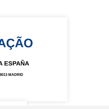
ZAÇÃO
A ESPAÑA
28013 MADRID