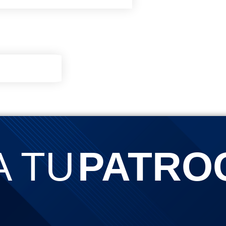
 TU
PATROC