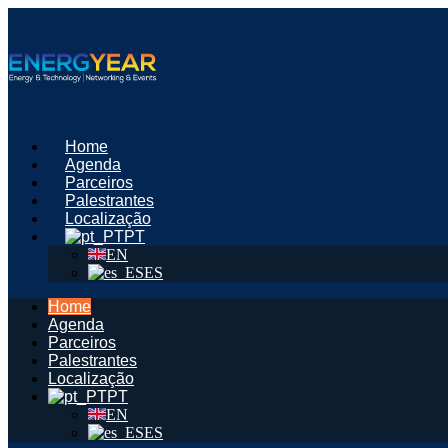
Saltar
para
o
conteúdo
Home
Agenda
Parceiros
Palestrantes
Localização
PT
EN
ES
Home
Agenda
Parceiros
Palestrantes
Localização
PT
EN
ES