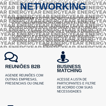
NETWORKING
NA
ENERGYEAR
NOS ESFORÇAMOS PARA OFERECER A
VOCÊ UMA EXPERIÊNCIA COMPLETA E FLEXÍVEL EM
NOSSOS CONGRESSOS, ADAPTANDO-NOS A TODAS AS
SITUAÇÕES. QUEREMOS QUE VOCÊ TENHA O MÁXIMO DE
CONFORTO E ACESSO A TODAS AS VANTAGENS DE
NOSSOS EVENTOS, NÃO IMPORTA COMO DECIDA
PARTICIPAR.
REUNIÕES B2B
BUSINESS
MATCHING
AGENDE REUNIÕES COM
OUTRAS EMPRESAS,
ACESSE A LISTA DE
PRESENCIAIS OU ONLINE
PARTICIPANTES E FILTRE
DE ACORDO COM SUAS
NECESSIDADES