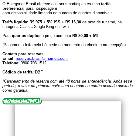
O Energyear Brasil oferece aos seus participantes uma
tarifa
preferencial
para hospedagem
com disponibilidade limitada ao número de quartos disponíveis.
Tarifa líquida: R$ 975 + 5% ISS + R$ 13,30
de taxa de turismo, na
categoria Classic Single King ou Twin.
Para
quartos duplos
o preço aumenta
R$ 80,00 + 5%
.
(Pagamento feito pelo hóspede no momento do check-in na recepção)
Contato para reservas:
Email
:
reservas.brasil@marriott.com
Telefone
: 0800 703 1512
Código de tarifa:
DBF
*Cancelamento de reserva com até 48 horas de antecedência. Após esse
período, o valor da primeira noite será cobrado no cartão deixado anexado
como garantia.
PREFERENCIAL
TICKET PRESENCIAL