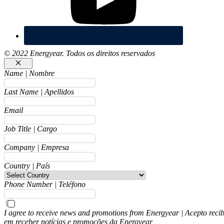
© 2022 Energyear. Todos os direitos reservados
Fechar
Name | Nombre
Last Name | Apellidos
Email
Job Title | Cargo
Company | Empresa
Country | País
Phone Number | Teléfono
I agree to receive news and promotions from Energyear | Acepto reci
em receber notícias e promoções da Energyear