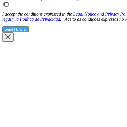
I accept the conditions expressed in the
Legal Notice and Privacy Pol
legal y la Política de Privacidad
. | Aceito as condições expressas no
A
Send | Enviar