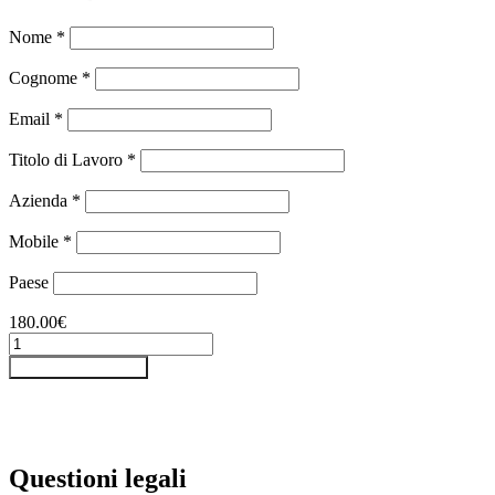
Nome *
Cognome *
Email *
Titolo di Lavoro *
Azienda *
Mobile *
Paese
180.00
€
ENTRADA
VIRTUAL
Aggiungi al carrello
ENERGYEAR
INVESTMENTS
RE
&
STORAGE
Questioni legali
2026