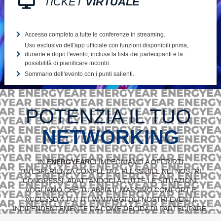
TICKET
VIRTUALE
Accesso completo a tutte le conferenze in streaming.
Uso esclusivo dell'app ufficiale con funzioni disponibili prima,
durante e dopo l'evento, inclusa la lista dei partecipanti e la
possibilità di pianificare incontri.
Sommario dell'evento con i punti salienti.
POTENZIA IL TUO
NETWORKING
IN
ENERGYEAR
CI IMPEGNIAMO A OFFRIRTI
UN'ESPERIENZA COMPLETA E FLESSIBILE NEI NOSTRI
CONGRESSI, ADATTANDOCI A TUTTE LE SITUAZIONI.
VOGLIAMO CHE TU ABBIA IL MASSIMO COMFORT E
ACCESSO A TUTTI I VANTAGGI DEI NOSTRI EVENTI,
INDIPENDENTEMENTE DA COME DECIDA DI PARTECIPARE.