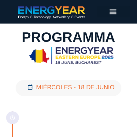
PROGRAMMA
MIÉRCOLES - 18 DE JUNIO
08:30
DISCURSO DE