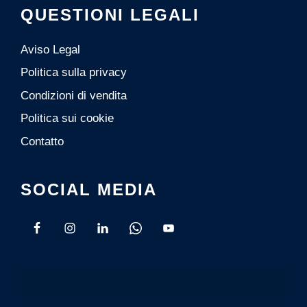
QUESTIONI LEGALI
Aviso Legal
Politica sulla privacy
Condizioni di vendita
Politica sui cookie
Contatto
SOCIAL MEDIA