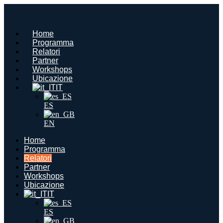
Vai
al
contenuto
Home
Programma
Relatori
Partner
Workshops
Ubicazione
IT
ES
EN
Home
Programma
Relatori
Partner
Workshops
Ubicazione
IT
ES