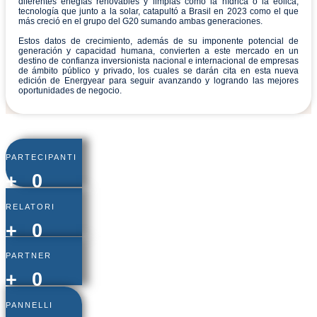
diferentes enegías renovables y limpias como la hídrica o la eólica,
tecnología que junto a la solar, catapultó a Brasil en 2023 como el que
más creció en el grupo del G20 sumando ambas generaciones.
Estos datos de crecimiento, además de su imponente potencial de
generación y capacidad humana, convierten a este mercado en un
destino de confianza inversionista nacional e internacional de empresas
de ámbito público y privado, los cuales se darán cita en esta nueva
edición de Energyear para seguir avanzando y logrando las mejores
oportunidades de negocio.
PARTECIPANTI
+
0
RELATORI
+
0
PARTNER
+
0
PANNELLI