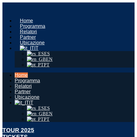
Vai
al
contenuto
Home
Programma
Relatori
Partner
Ubicazione
IT
ES
EN
PT
Home
Programma
Relatori
Partner
Ubicazione
IT
ES
EN
PT
TOUR 2025
TICKETS