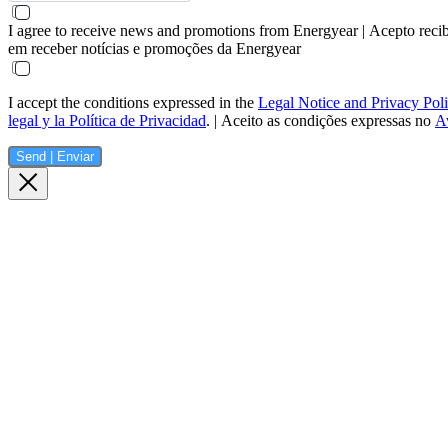
I agree to receive news and promotions from Energyear | Acepto reci
em receber notícias e promoções da Energyear
I accept the conditions expressed in the
Legal Notice and Privacy Pol
legal y la Política de Privacidad
. | Aceito as condições expressas no
Av
Send | Enviar