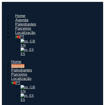
Saltar
para
o
Home
conteúdo
Agenda
Palestrantes
Parceiros
Localização
PT
EN
ES
Home
Agenda
Palestrantes
Parceiros
Localização
PT
EN
ES