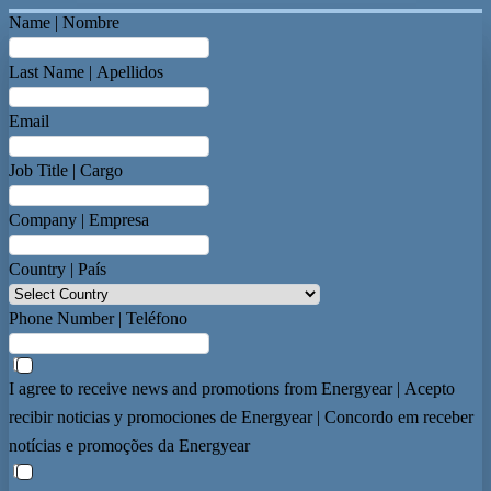
Name | Nombre
Last Name | Apellidos
Email
Job Title | Cargo
Company | Empresa
Country | País
Phone Number | Teléfono
I agree to receive news and promotions from Energyear | Acepto
recibir noticias y promociones de Energyear | Concordo em receber
notícias e promoções da Energyear