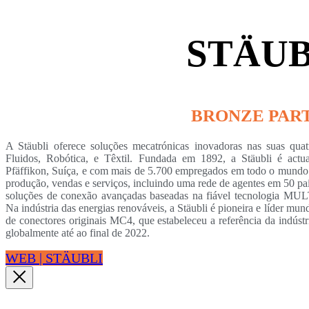
STÄUB
BRONZE PAR
A Stäubli oferece soluções mecatrónicas inovadoras nas suas quat
Fluidos, Robótica, e Têxtil. Fundada em 1892, a Stäubli é act
Pfäffikon, Suíça, e com mais de 5.700 empregados em todo o mundo. 
produção, vendas e serviços, incluindo uma rede de agentes em 50 pa
soluções de conexão avançadas baseadas na fiável tecnologia MUL
Na indústria das energias renováveis, a Stäubli é pioneira e líder mu
de conectores originais MC4, que estabeleceu a referência da indú
globalmente até ao final de 2022.
WEB | STÄUBLI