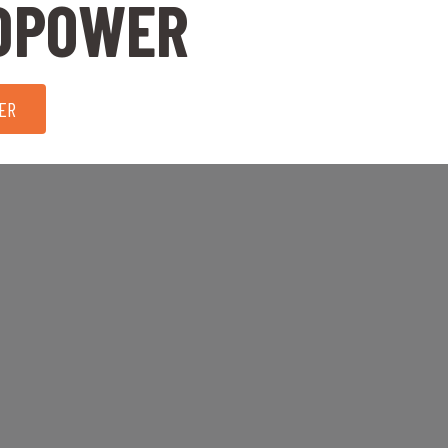
DPOWER
ER