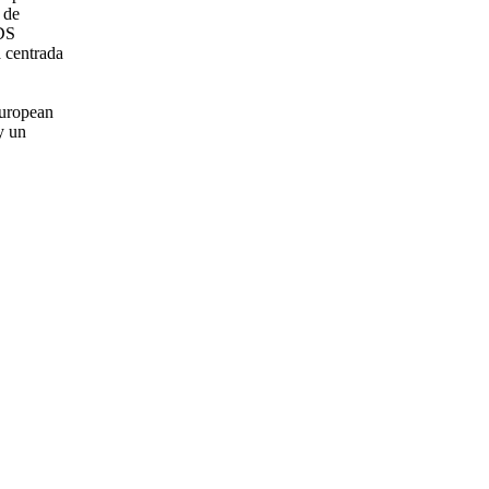
 de
 DS
a centrada
European
y un