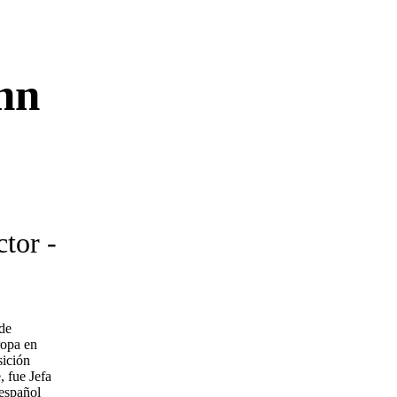
nn
tor -
 de
ropa en
sición
 fue Jefa
 español