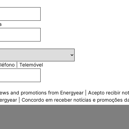
a
léfono | Telemóvel
news and promotions from Energyear | Acepto recibir not
ergyear | Concordo em receber notícias e promoções d
ions expressed in the
Legal Notice and Privacy Policy
. |
sadas en el
Aviso legal y la Política de Privacidad
. | Ace
 Legal e na Política de Privacidade
.