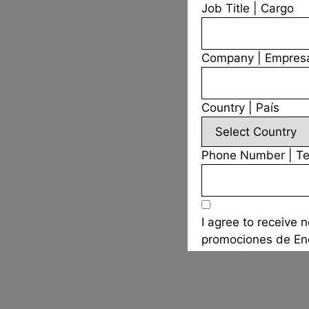
Job Title | Cargo
Company | Empres
Country | País
Phone Number | Te
I agree to receive 
promociones de En
I accept the condit
condiciones expre
expressas no
Aviso