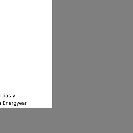
icias y
a Energyear
 Acepto las
ito as condições