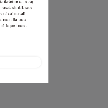
arità dei mercati e degli
el mercato che della sede
vo sui vari mercati
co record italiano a
i ricopre il ruolo di