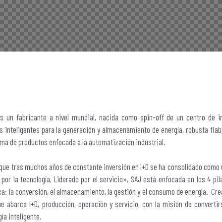
 un fabricante a nivel mundial, nacida como spin-off de un centro de i
s inteligentes para la generación y almacenamiento de energía, robusta fia
ma de productos enfocada a la automatización industrial.
que tras muchos años de constante inversión en I+D se ha consolidado como 
por la tecnología, Liderado por el servicio», SAJ está enfocada en los 4 pi
ca: la conversión, el almacenamiento, la gestión y el consumo de energía. Cr
 abarca I+D, producción, operación y servicio, con la misión de convertir
ía inteligente.