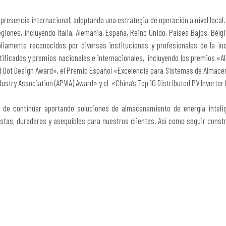
 presencia internacional, adoptando una estrategia de operación a nivel local
iones, incluyendo Italia, Alemania, España, Reino Unido, Países Bajos, Bélgica
liamente reconocidos por diversas instituciones y profesionales de la ind
ificados y premios nacionales e internacionales, incluyendo los premios «All
ed Dot Design Award», el Premio Español «Excelencia para Sistemas de Almac
dustry Association (APVIA) Award» y el «China’s Top 10 Distributed PV Inverter
l de continuar aportando soluciones de almacenamiento de energía intelig
ustas, duraderas y asequibles para nuestros clientes. Así como seguir const