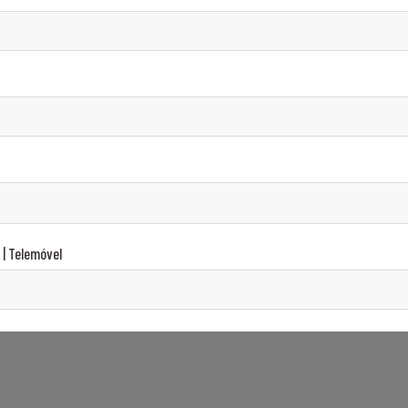
 | Telemóvel
ws and promotions from Energyear | Acepto recibir noticias y promociones de
romoções da Energyear