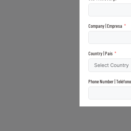
Company | Empresa
Country | País
Phone Number | Teléfono
I agree to receive ne
receber notícias e p