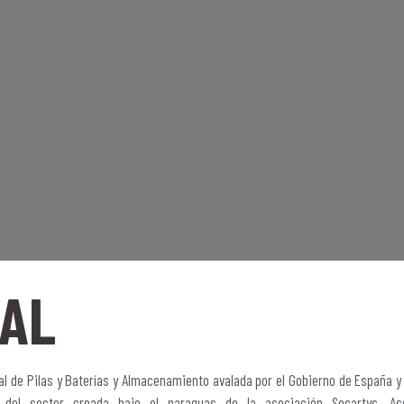
BAL
l de Pilas y Baterías y Almacenamiento avalada por el Gobierno de España 
 del sector creada bajo el paraguas de la asociación Secartys, As