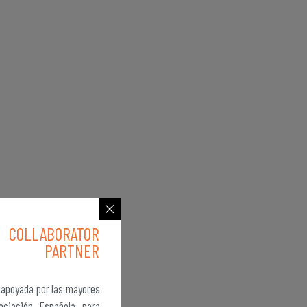
COLLABORATOR
PARTNER
y apoyada por las mayores
ociación Española para