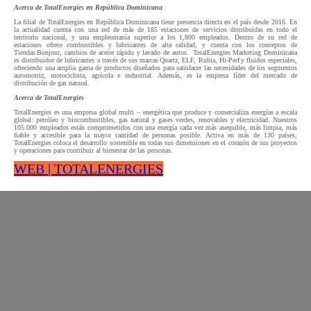
Acerca de TotalEnergies en República Dominicana
La filial de TotalEnergies en República Dominicana tiene presencia directa en el país desde 2016. En
la actualidad cuenta con una red de más de 185 estaciones de servicios distribuidas en todo el
territorio nacional, y una empleomanía superior a los 1,800 empleados. Dentro de su red de
estaciones ofrece combustibles y lubricantes de alta calidad, y cuenta con los conceptos de
Tiendas Bonjour, cambios de aceite rápido y lavado de autos. TotalEnergies Marketing Dominicana
es distribuidor de lubricantes a través de sus marcas Quartz, ELF, Rubia, Hi-Perf y fluidos especiales,
ofreciendo una amplia gama de productos diseñados para satisfacer las necesidades de los segmentos
automotriz, motociclista, agrícola e industrial. Además, es la empresa líder del mercado de
distribución de gas natural.
Acerca de TotalEnergies
TotalEnergies es una empresa global multi – energética que produce y comercializa energías a escala
global: petróleo y biocombustibles, gas natural y gases verdes, renovables y electricidad. Nuestros
105.000 empleados están comprometidos con una energía cada vez más asequible, más limpia, más
fiable y accesible para la mayor cantidad de personas posible. Activa en más de 130 países,
TotalEnergies coloca el desarrollo sostenible en todas sus dimensiones en el corazón de sus proyectos
y operaciones para contribuir al bienestar de las personas.
WEB | TOTALENERGIES