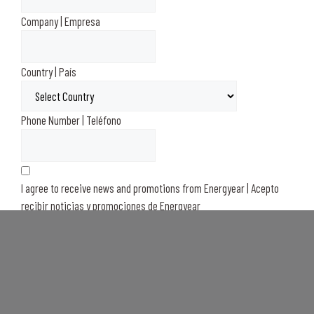
Company | Empresa
Country | País
Phone Number | Teléfono
I agree to receive news and promotions from Energyear | Acepto
recibir noticias y promociones de Energyear
I accept the conditions expressed in the
Legal Notice and Privacy
Policy
. | Acepto las condiciones expresadas en el
Aviso legal y la
Política de Privacidad
.